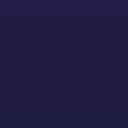
数字摄影
通过数码设备拍摄并处理图像