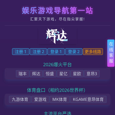
跳转到内容
顺盈平台注册 | 一键注册,全心娱乐
首页
公司概况
最新消息
资料下载
联络我们